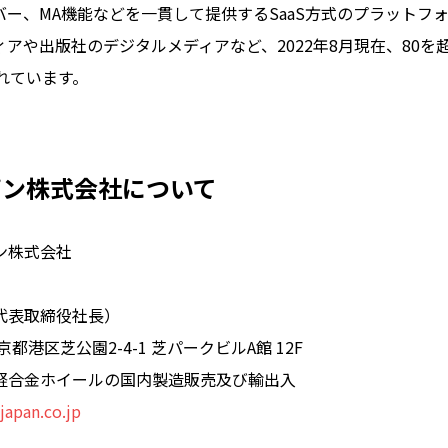
バー、MA機能などを一貫して提供するSaaS方式のプラットフ
アや出版社のデジタルメディアなど、2022年8月現在、80を
されています。
パン株式会社について
ン株式会社
代表取締役社長）
都港区芝公園2-4-1 芝パークビルA館 12F
軽合金ホイールの国内製造販売及び輸出入
japan.co.jp