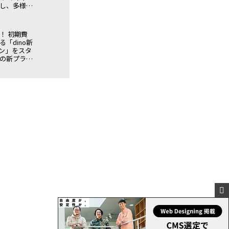
し、多様な
へ〜
！ 初期費
「dino新
ン」をスタ
予定の新プラン
定の特別キ