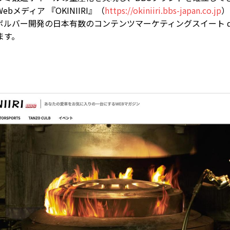
bメディア 『OKINIIRI』（
https://okiniiri.bbs-japan.co.jp
）
ルバー開発の日本有数のコンテンツマーケティングスイート di
ます。