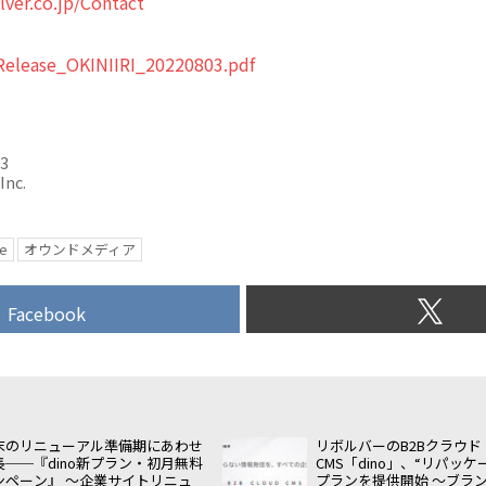
lver.co.jp/Contact
Release_OKINIIRI_20220803.pdf
03
Inc.
e
オウンドメディア
Facebook
末のリニューアル準備期にあわせ
リボルバーのB2Bクラウド
長──『dino新プラン・初月無料
CMS「dino」、“リパッ
ンペーン』 〜企業サイトリニュ
プランを提供開始 〜ブラ