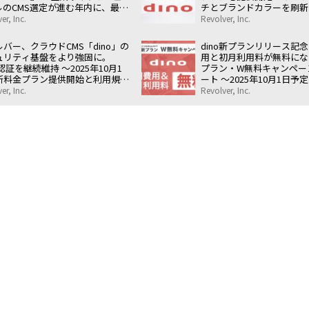
ルのCMS選定が進む年内に、最大
チとブランドカラーを刷新
万円が無料になる導入支援施策〜
企業ニーズに応えるCMS
er, Inc.
Revolver, Inc.
バー、クラウドCMS「dino」の
dino新プランリリース記念
ュリティ基盤をより強固に。
用と初月利用料が無料になる
S認証を継続維持 〜2025年10月1
プラン・W無料キャンペー
新料金プラン提供開始と利用規約
ート 〜2025年10月1日
改定を控え、企業サイト全般を支
リリースを記念し、期間限
er, Inc.
Revolver, Inc.
安心の基盤を整備〜
ャンペーンを実施〜