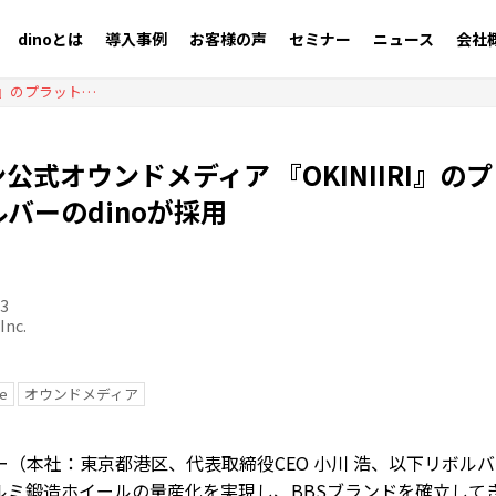
dinoとは
導入事例
お客様の声
セミナー
ニュース
会社
BBSジャパン公式オウンドメディア 『OKINIIRI』のプラットフォームにリボルバーのdinoが採用
ン公式オウンドメディア 『OKINIIRI』の
バーのdinoが採用
03
Inc.
e
オウンドメディア
ー（本社：東京都港区、代表取締役CEO 小川 浩、以下リボル
ルミ鍛造ホイールの量産化を実現し、BBSブランドを確立してき