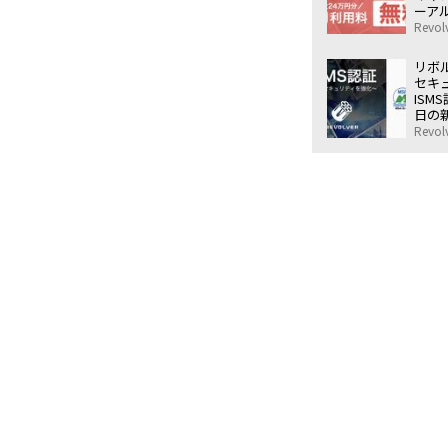
ーア
24
Revolv
リボル
セキ
ISM
日の
全面
Revolv
える