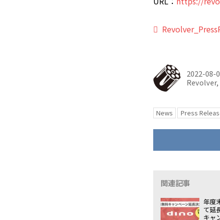
URL：
https://revo
Revolver_Press
2022-08-
Revolver, 
News
Press Releas
関連記事
年度
て延
キャ