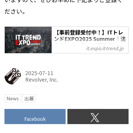
ださい。
【事前登録受付中！】ITトレ
ンドEXPO2025 Summer│法
人向けオンライン展示会
it.expo.it-trend.jp
参加無料のオンライン展示会『IT
トレンドEXPO2025 Summer』タ
イムテーブル公開中！｜2025年9
2025-07-11
月2日(火)〜 5日(金)｜田村淳氏、
Revolver, Inc.
優木まおみ氏 ほか、豪華ゲスト
が登壇する4日間！
News
出展
Facebook