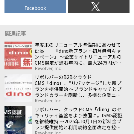
Facebook
関連記事
年度末のリニューアル準備期にあわせて
延長──『dino新プラン・初月無料キャ
ンペーン』 〜企業サイトリニューアルの
CMS選定が進む年内に、最大24万円が無
Revolver, Inc.
料になる導入支援施策〜
リボルバーのB2Bクラウド
CMS「dino」、“リパッケージ”した新プ
ランを提供開始 〜ブランドキャッチとブ
ランドカラーを刷新し、多様な企業ニー
Revolver, Inc.
ズに応えるCMSへ〜
リボルバー、クラウドCMS「dino」のセ
キュリティ基盤をより強固に。ISMS認証
を継続維持 〜2025年10月1日の新料金プ
ラン提供開始と利用規約全面改定を控
Revolver, Inc.
え、企業サイト全般を支える安心の基盤