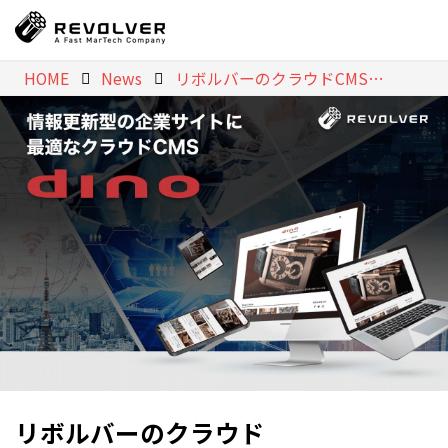
HOME
News
リボルバーのクラウドCMS「dino」、10年ぶりとなる“リパッケージ”で新プランをリリース 〜オウンドメディア特化から企業サイト全般へ、次の10年を見据えた戦略転換〜
リボルバーのクラウド