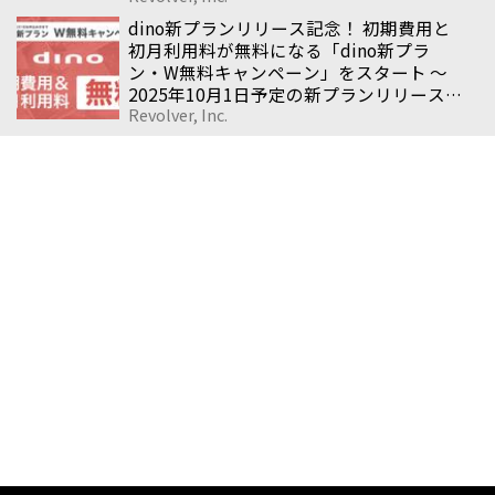
を整備〜
dino新プランリリース記念！ 初期費用と
初月利用料が無料になる「dino新プラ
ン・W無料キャンペーン」をスタート 〜
2025年10月1日予定の新プランリリース
Revolver, Inc.
を記念し、期間限定の特別キャンペーン
を実施〜