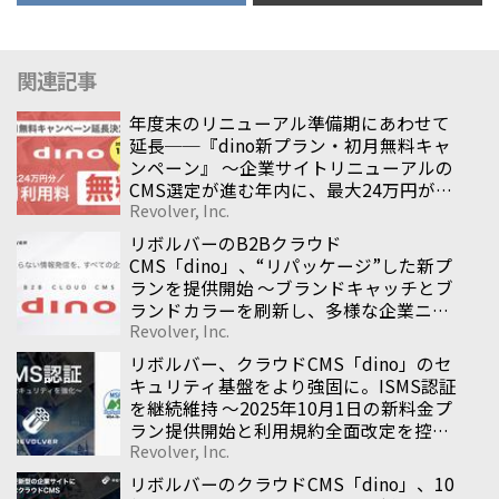
関連記事
年度末のリニューアル準備期にあわせて
延長──『dino新プラン・初月無料キャ
ンペーン』 〜企業サイトリニューアルの
CMS選定が進む年内に、最大24万円が無
Revolver, Inc.
料になる導入支援施策〜
リボルバーのB2Bクラウド
CMS「dino」、“リパッケージ”した新プ
ランを提供開始 〜ブランドキャッチとブ
ランドカラーを刷新し、多様な企業ニー
Revolver, Inc.
ズに応えるCMSへ〜
リボルバー、クラウドCMS「dino」のセ
キュリティ基盤をより強固に。ISMS認証
を継続維持 〜2025年10月1日の新料金プ
ラン提供開始と利用規約全面改定を控
Revolver, Inc.
え、企業サイト全般を支える安心の基盤
を整備〜
リボルバーのクラウドCMS「dino」、10