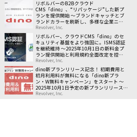
リボルバーのB2Bクラウド
CMS「dino」、“リパッケージ”した新プ
ランを提供開始 〜ブランドキャッチとブ
ランドカラーを刷新し、多様な企業ニー
Revolver, Inc.
ズに応えるCMSへ〜
リボルバー、クラウドCMS「dino」のセ
キュリティ基盤をより強固に。ISMS認証
を継続維持 〜2025年10月1日の新料金プ
ラン提供開始と利用規約全面改定を控
Revolver, Inc.
え、企業サイト全般を支える安心の基盤
を整備〜
dino新プランリリース記念！ 初期費用と
初月利用料が無料になる「dino新プラ
ン・W無料キャンペーン」をスタート 〜
2025年10月1日予定の新プランリリース
Revolver, Inc.
を記念し、期間限定の特別キャンペーン
を実施〜