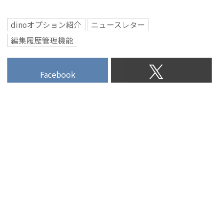
会社リボルバーは、コンテンツマ
ーケティングを軸とするマーテク
dinoオプション紹介
ニュースレター
(Marketing Technology =
編集履歴管理機能
MarTech)を "迅速かつリーズナブ
ルな価格" で提供するファストマ
ーテク企業です。コンテンツマー
Facebook
ケティングのハブとなる自社メデ
ィア（オウンドメディア）を構築
するためのクラウドCMSやコンテ
ンツ配信ネットワーク、ネイティ
ブアドサーバーなどを一貫して提
供する自社開発のコンテンツマー
ケティングスイート「dino」を開
発・提供しています。