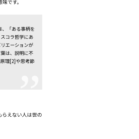
意味です。
）とは、「ある事柄を
とスコラ哲学にあ
バリエーションが
言葉は、説明に不
理[2]や思考節
。
もらえない人は世の