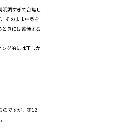
説明調すぎて台無し
ば、そのまま中身を
るときには難儀する
。
ィング的には正しか
るのですが、第12
た。