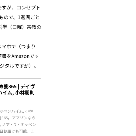
ですが、コンセプト
もので、1週間ごと
哲学（日曜）宗教の
スマホで（つまり
書をAmazonです
デジタルですが）。
365 | デイヴ
ハイム, 小林朋則
ッペンハイム, 小林
365。アマゾンなら
 ノア・D・オッペン
当日お届けも可能。ま