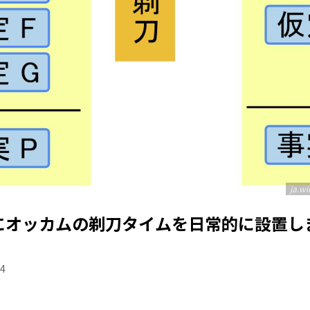
ja.w
にオッカムの剃刀タイムを日常的に設置し
04