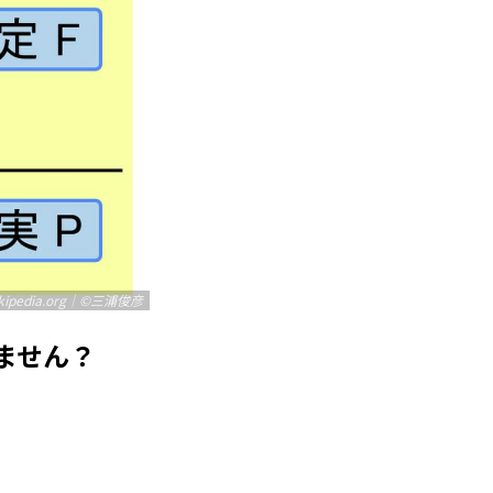
ikipedia.org｜©三浦俊彦
ません？