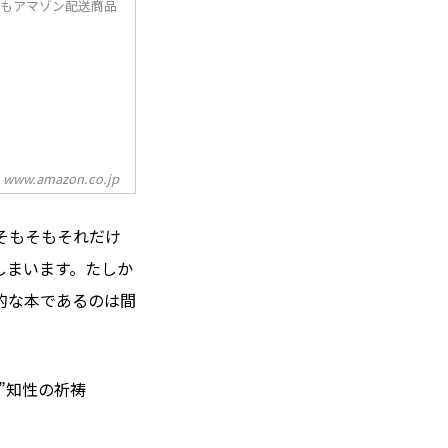
5もアマゾン配送商品
www.amazon.co.jp
そもそもそれだけ
しまいます。たしか
的な本であるのは間
”知性の祈祷