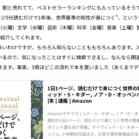
。割と売れてて、ベストセラーランキングにも入っているそう
ージ5分読むだけで1年後、世界基準の知性が身につく”、という
（火曜）文学（水曜）芸術（木曜）科学（金曜）音楽（土曜）
を紹介してくれます。
多いわけですが、もちろん知らないことももちろんあります。
んでいるので、気になったことはすぐに検索できるし、なんなら関連
きます。事実、3冊ほどこの流れで本を買いました（あくまで
1日1ページ、読むだけで身につく世界の教養
ィッド・S・キダー, ノア・D・オッペン
|本 | 通販 | Amazon
Amazonでデイヴィッド・S・キダー, ノア・D・オ
朋則の1日1ページ、読むだけで身につく世界の教養
ポイント還元本が多数。デイヴィッド・S・キダー,
ハイム, 小林朋則作品ほか、お急ぎ便対象商品は