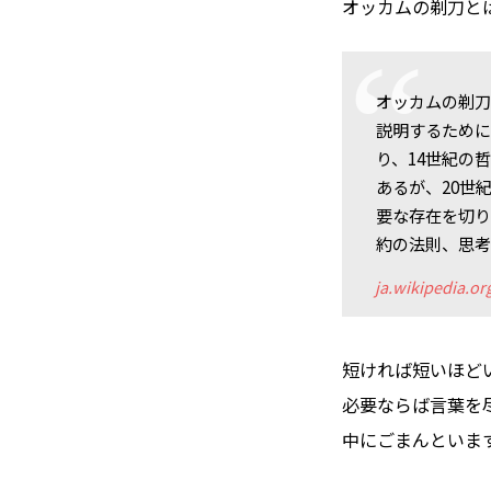
オッカムの剃刀と
オッカムの剃刀（オ
説明するため
り、14世紀の
あるが、20世
要な存在を切り
約の法則、思
ja.wikipedia.or
短ければ短いほど
必要ならば言葉を
中にごまんといま