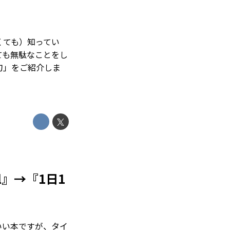
くても）知ってい
ても無駄なことをし
刀」をご紹介しま
al』→『1日1
いい本ですが、タイ