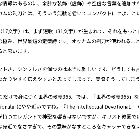
な情報はあるのに、余計な装飾（虚飾）や空虚な言葉を追加す
カムの剃刀とは、そういう無駄を省いてコンパクトにせよ、と
（17文字）は、まず短歌（31文字）が生まれて、それをもっと
の極み、世界最短の定型詩です。オッカムの剃刀が使われるこ
ると思います。
クトさ、シンプルさを保つのは本当に難しいです。どうしても
わかりやすく伝えやすいと思ってしまって、実際そうしてしま
むだけで身につく世界の教養365』では、「世界の教養365」な
evotional』にやや近いですね。『The Intellectual Devotional』
）が持つエレガントで神聖な響きはないですが、キリスト教圏で
は身近でなさすぎて、その意味がなすところをキャッチできな