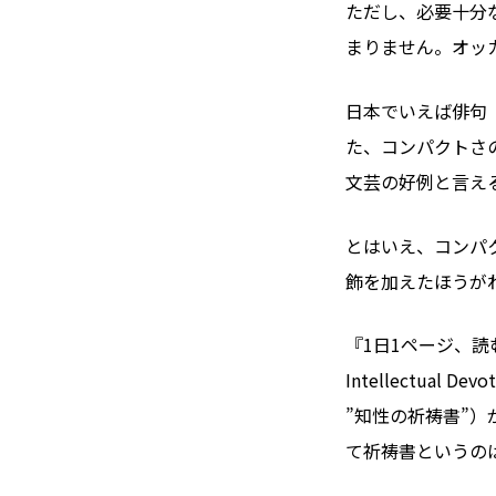
ただし、必要十分
まりません。オッ
日本でいえば俳句
た、コンパクトさ
文芸の好例と言え
とはいえ、コンパ
飾を加えたほうが
『1日1ページ、読
Intellectual D
”知性の祈祷書”
て祈祷書というの