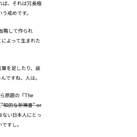
れば、それは冗長極
いう戒めです。
省略して作られ
とによって生まれた
言葉を足したり、装
うんですね、人は。
ら原題の『The
（
”知的な祈祷書” or
はない日本人にとっ
いですし。