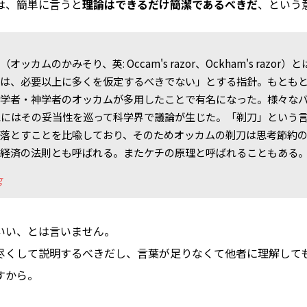
は、簡単に言うと
理論はできるだけ簡潔であるべきだ
、という
ッカムのかみそり、英: Occam's razor、Ockham's razor
には、必要以上に多くを仮定するべきでない」とする指針。もとも
哲学者・神学者のオッカムが多用したことで有名になった。様々な
紀にはその妥当性を巡って科学界で議論が生じた。「剃刀」という
落とすことを比喩しており、そのためオッカムの剃刀は思考節約の原
考経済の法則とも呼ばれる。またケチの原理と呼ばれることもある
g
いい、とは言いません。
尽くして説明するべきだし、言葉が足りなくて他者に理解して
すから。