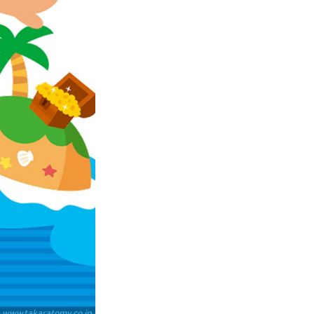
www.takaratomy.co.jp