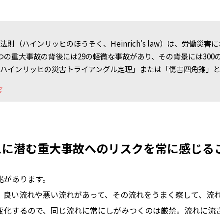
則（ハインリッヒのほうそく、Heinrich's law）は、労働災害
つの重大事故の背後には29の軽微な事故があり、その背景には300
「ハインリッヒの災害トライアングル定理」または「傷害四角錐」
g
スに潜む重大事故へのリスクを常に感じる
兆があります。
、良い流れや悪い流れがあって、その流れをうまく察して、流
変化するので、同じ流れに常にしがみつくのは厳禁。流れに流