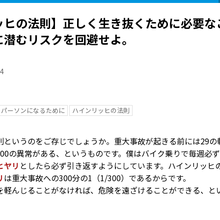
ッヒの法則】正しく生き抜くために必要な
に潜むリスクを回避せよ。
24
スパーソンになるために
ハインリッヒの法則
則というのをご存じでしょうか。重大事故が起きる前には29の
300の異常がある、というものです。僕はバイク乗りで毎週必
ヒヤリ
としたら必ず引き返すようにしています。ハインリッヒ
リ
は重大事故への300分の1（1/300）であるからです。
を軽んじることがなければ、危険を遠ざけることができる、と