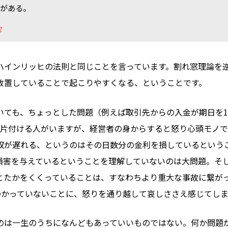
名がある。
g
ハインリッヒの法則と同じことを言っています。割れ窓理論を
放置していることで起こりやすくなる、ということです。
いても、ちょっとした問題（例えば取引先からの入金が期日を1
と片付ける人がいますが、経営者の身からすると怒り心頭モノで
収が遅れる、というのはその日数分の金利を損しているという
損害を与えているということを理解していないのは大問題。そ
とたかをくくっていることは、すなわちより重大な事故に繋が
がわかっていないことに、怒りを通り越して哀しささえ感じてし
のは一生のうちになんどもあっていいものではない。何か問題