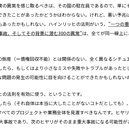
業の異常を感じ取るべきは、その国の駐在員であるので、単に
できたことがあったかどうかはわからない。けれど、悪い予兆
もあったかもしれない。ハインリッヒの法則がいう、
”一つの
事故、そしてその背景に潜む300の異常”
は、全てが同一線上に
の倒産（＝債権回収不能）とは関係のない、全く異なるシチュ
したら、もしくはより小さなミスや失敗やトラブルがあったと
な問題の発生の可能性に目を向けることができたかもしれない
ヒの法則を有効に使う、ということです。
したら（それ自体は本当に大したことがないコトだとしても）
すべてのプロジェクトや業務全体を見渡すべきなんです。ヒヤ
の重大事故であり、次のヒヤリがそのまま重大事故になる可能性