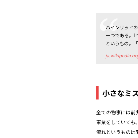
ハインリッヒの法
一つである。1
というもの。
ja.wikipedia.or
小さなミ
全ての物事には前
事業をしていても
流れというものは