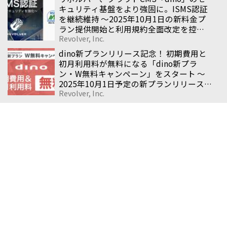
キュリティ基盤をより強固に。ISMS認証
を継続維持 〜2025年10月1日の新料金プ
ラン提供開始と利用規約全面改定を控
Revolver, Inc.
え、企業サイト全般を支える安心の基盤
を整備〜
dino新プランリリース記念！ 初期費用と
初月利用料が無料になる「dino新プラ
ン・W無料キャンペーン」をスタート 〜
2025年10月1日予定の新プランリリース
Revolver, Inc.
を記念し、期間限定の特別キャンペーン
を実施〜