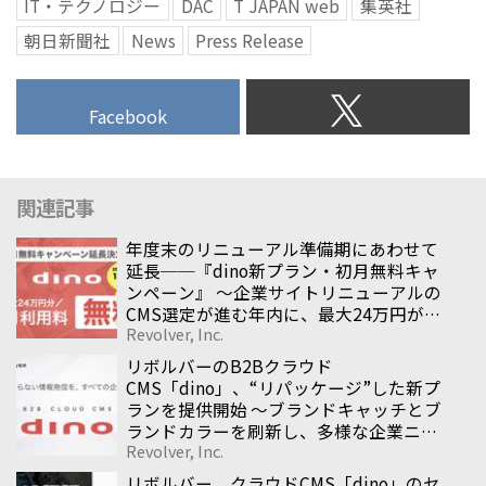
IT・テクノロジー
DAC
T JAPAN web
集英社
朝日新聞社
News
Press Release
Facebook
関連記事
年度末のリニューアル準備期にあわせて
延長──『dino新プラン・初月無料キャ
ンペーン』 〜企業サイトリニューアルの
CMS選定が進む年内に、最大24万円が無
Revolver, Inc.
料になる導入支援施策〜
リボルバーのB2Bクラウド
CMS「dino」、“リパッケージ”した新プ
ランを提供開始 〜ブランドキャッチとブ
ランドカラーを刷新し、多様な企業ニー
Revolver, Inc.
ズに応えるCMSへ〜
リボルバー、クラウドCMS「dino」のセ