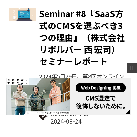
の業務内容やポストクッキー時代に
向けた対応策について詳しく解説し
Seminar #8『SaaS方
ました。本記事では、その講演内容
式のCMSを選ぶべき3
をレポート形式でお届けします。
つの理由』（株式会社
リボルバー 西 宏司）
セミナーレポート
2024年5月29日、第8回オンライン
セミナー『SaaS方式のCMSを選ぶ
べき3つの理由』を開催しました。
今回はリボルバーの西 宏司が登
壇。企業がSaaS型のCMSを選ぶべ
Revolver, Inc.
き理由について、3つの観点から詳
しく解説しました。本記事では、そ