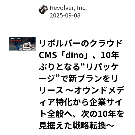
ー）は、2025年10月1日より提供を
Revolver, Inc.
開始するdinoの新プランのリリー
スを記念し、期間限定の特別キャン
ペーン「dino新プラン・W無料キャ
ンペーン」を実施します。キャンペ
リボルバーのクラウド
ーン期間中にdinoの新プランを新
CMS「dino」、10年
規でご契約いただくと、通常10万円
ぶりとなる“リパッケ
（税別）の初期費用と、プランに応
じて異なる初月利用料（最大24万
ージ”で新プランをリ
円）が無料となります。
リース 〜オウンドメデ
ィア特化から企業サイ
ト全般へ、次の10年を
見据えた戦略転換〜