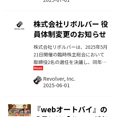
詳細は以下よりご確認ください。
改定の主な内容 「第三者提供」
「業務委託」「外部送信」の各取り
株式会社リボルバー 役
扱いを区別し、個別に記載 情報の
員体制変更のお知らせ
外部送信に関する記載の見直しと整
理 その他、表現や構成の調整によ
株式会社リボルバーは、2025年5月
る可読性の向上 改定後のプライバ
21日開催の臨時株主総会において
シーポリシーは、以下のリンクより
取締役2名の選任を決議し、同年6
ご確認いただけます。 [プライバシ
月1日付で就任いたしましたことを
ーポリシーを見る] 今後とも、皆さ
お知らせいたします。
Revolver, Inc.
まからお預かりした個人情報の適切
な管理と保護に努めてまいります。
引き続き、よ...
『webオートバイ』の