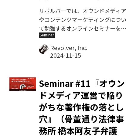
リボルバーでは、オウンドメディア
やコンテンツマーケティングについ
て勉強するオンラインセミナーを定
期開催しています。2024年11月7日
に開催した第12回では、ユニアデ
Revolver, Inc.
ックス株式会社の齊藤克彦氏をゲス
ト講師にお招きし、『コンテンツ力
＋居心地で共感を生むオウンドメデ
ィア運営 〜自社都合の情報発信に
Seminar #11『オウン
陥らず、“らしさ”が滲み出るメディ
ドメディア運営で陥り
アを目指して〜』をテーマにご講演
がちな著作権の落とし
いただきました。その様子を、アー
カイブ動画として配信します。
穴』（骨董通り法律事
務所 橋本阿友子弁護