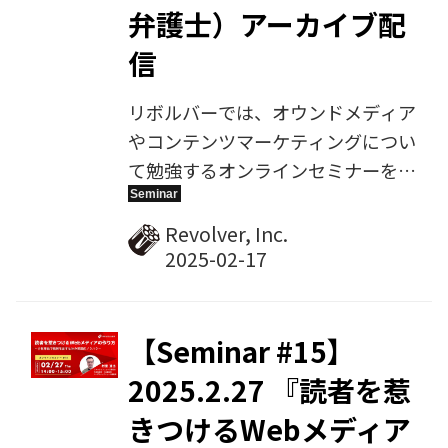
弁護士）アーカイブ配
信
リボルバーでは、オウンドメディア
やコンテンツマーケティングについ
て勉強するオンラインセミナーを毎
月定期開催しています。2025年1月
29日に開催した第14回では、2度目
Revolver, Inc.
の登壇となる骨董通り法律事務所の
橋本阿友子弁護士をゲスト講師にお
招きし、『著作権の専門家が解説す
る、生成AI時代のオウンドメディア
【Seminar #15】
〜コンテンツ制作におけるAI活用提
2025.2.27 『読者を惹
案と、法的課題の解説〜』をテーマ
きつけるWebメディア
にご講演いただきました。その様子