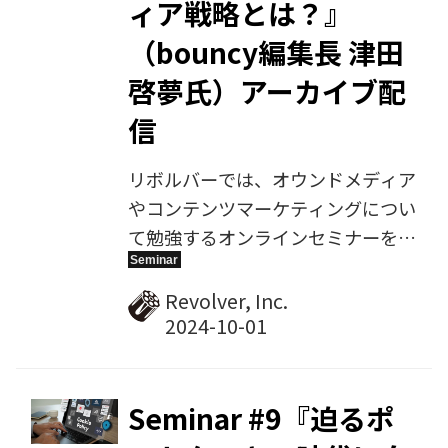
ィア戦略とは？』
（bouncy編集長 津田
啓夢氏）アーカイブ配
信
リボルバーでは、オウンドメディア
やコンテンツマーケティングについ
て勉強するオンラインセミナーを毎
月定期開催しています。2024年8月
28日に開催した第10回では、株式
Revolver, Inc.
会社朝日デジタルラボ bouncy編集
長の津田啓夢氏をゲスト講師にお招
きし、「動画全盛時代のオウンドメ
ディア戦略とは？ 〜月間5,000万再
Seminar #9『迫るポ
生超えメディア『bouncy』に学ぶ