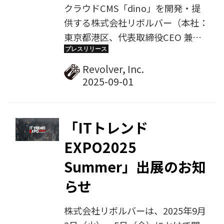
クラウドCMS「dino」を開発・提
供する株式会社リボルバー（本社：
東京都港区、代表取締役CEO 兼
CTO：松本 庄司、以下リボルバ
ー）は、約10年ぶりとなる新プラ
Revolver, Inc.
ンをリリースします。今回の“リパ
ッケージ”は、オウンドメディア特
化のCMSとして培ってきた強みを再
定義し、情報更新型の企業サイト全
「ITトレンド
般のWeb基盤へと進化させる戦略
EXPO2025
的刷新です。新プランは2025年9月
Summer」出展のお知
8日に販売を開始し、同10月1日よ
り提供を開始予定。「発信力・運用
らせ
性・信頼性・安定性」の4つの価値
株式会社リボルバーは、2025年9月
を軸に、次の10年にふさわしい