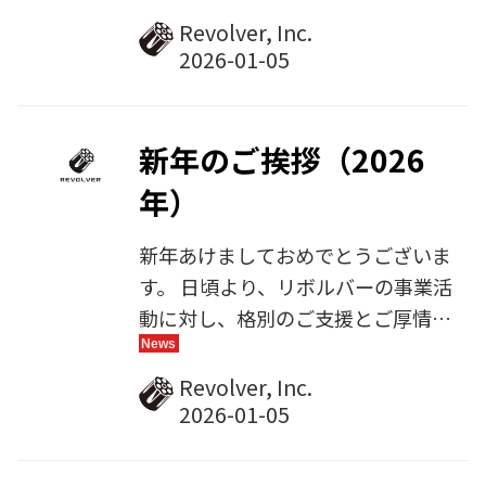
したかつてのビジネスパートナー、
編では、これまでの事業運営の中で
Revolver, Inc.
そして公私ともに親交の深かった長
培ってきた知見や役割を整理し、よ
年の友人たちな...
り明確な体制のもとでサービス提供
に取り組むため、組織構成を見直し
ています。 新旧体制について ▼旧
新年のご挨拶（2026
体制 経営管理本部 開発本部 プロダ
年）
クト＆プラットフォームビジネス本
部 メディアビジネス本部 ▼新体制
新年あけましておめでとうございま
経営管理本部 開発本部 プロダクト
す。 日頃より、リボルバーの事業活
＆マーケティング本部 CS本部 プロ
動に対し、格別のご支援とご厚情を
ダクト＆マーケティング本部の設置
賜り、心より御礼申し上げます。 旧
旧メディアビジネス本部と、旧プロ
年は、前代表取締役であった小川浩
Revolver, Inc.
ダクト＆プラットフォームビジネス
の急逝という出来事もあり、当社に
本部を統合し、新たにプロダク...
とって節目となる一年でした。そう
した状況の中で、クラウド