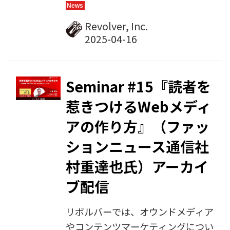
ネットワークやウエ(1/2)
に生前のご厚誼に深く感謝申し上げ
るとともに、謹んでお知らせ申し上
Revolver, Inc.
げます。 なお、葬儀につきまして
は、故人およびご遺族の意向によ
り、近親者のみで家族葬を執り行う
予定です。誠に恐縮ではございます
Seminar #15『読者を
が、ご香典、ご供花、ご供物などの
惹きつけるWebメディ
ご厚志につきましては、固くご辞退
アの作り方』（ファッ
申し上げます。何卒ご理解賜ります
よう、お願い申し上げます。 ま
ションニュース通信社
た、弊社では、今後も安定した事業
村重達也氏）アーカイ
運営を継続するため、経営体制の整
ブ配信
備を進めてまいりました。現在は代
表取締役 松本庄司を中心に、全社
リボルバーでは、オウンドメディア
一丸となって業務に取り組んでおり
やコンテンツマーケティングについ