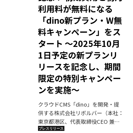
日からは新料金プランの提供開始と
利用料が無料になる
利用規約の全面改定を予定してお
り、制度と運用を一体で整備したか
「dino新プラン・W無
たちとなります。
料キャンペーン」をス
タート 〜2025年10月
1日予定の新プランリ
リースを記念し、期間
限定の特別キャンペー
ンを実施〜
クラウドCMS「dino」を開発・提
供する株式会社リボルバー（本社：
東京都港区、代表取締役CEO 兼
CTO：松本 庄司、以下リボルバ