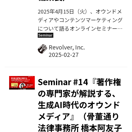
2025年4月15日（火）、オウンドメ
ディアやコンテンツマーケティング
について語るオンラインセミナー、
第16回を開催します。今回のゲスト
講師は、モーターマガジン元編集長
Revolver, Inc.
で、日本カー・オブ・ザ・イヤー代
表理事も歴任した荒川雅之氏。『志
が共感を呼ぶオウンドメディア作り
とは〜自動車メディア70年の歴史
Seminar #14『著作権
に学ぶ、心に響くメディア運営のポ
の専門家が解説する、
イント〜』をテーマにお話しいただ
生成AI時代のオウンド
きます。
メディア』（骨董通り
法律事務所 橋本阿友子