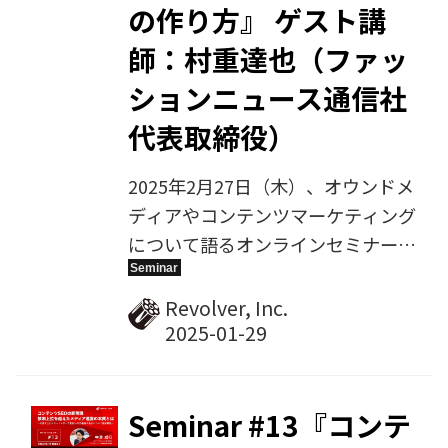
を、アーカイブ動画として配信しま
の作り方』 ゲスト講
す。
師：村重達也（ファッ
ションニュース通信社
代表取締役）
2025年2月27日（木）、オウンドメ
ディアやコンテンツマーケティング
について語るオンラインセミナー、
第15回目を開催します。今回のゲス
ト講師は、ファッションニュース通
Revolver, Inc.
信社・代表取締役の村重達也氏。
『読者を惹きつけるWebメディア
の作り方〜少数精鋭で結果を出すた
めの実践的ノウハウ〜』をテーマに
Seminar #13『コンテ
お話しいただきます。