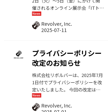
2日（火）〜5日（金）にかけて開
CMSとして、企業の情報発信を強力
催されるオンライン展示会「ITトレ
に支援してまいります。
ンドEXPO2025 Summer」（株式
会社Innovation & Co.主催）に出展
Revolver, Inc.
します。参加無料ですのでぜひご来
場ください。
プライバシーポリシー
改定のお知らせ
株式会社リボルバーは、2025年7月
1日付でプライバシーポリシーを改
定いたしました。 今回の改定は、
個人情報保護法のガイドラインに準
拠し、より明確で分かりやすい内容
Revolver, Inc.
とすることを目的としております。