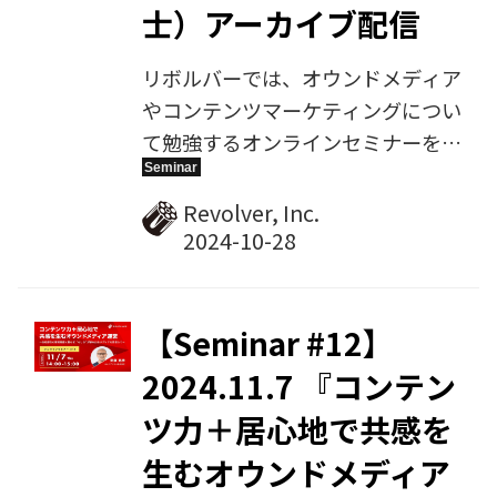
士）アーカイブ配信
リボルバーでは、オウンドメディア
やコンテンツマーケティングについ
て勉強するオンラインセミナーを毎
月定期開催しています。2024年9月
26日に開催した第11回では、骨董
Revolver, Inc.
通り法律事務所の橋本阿友子弁護士
をゲスト講師にお招きし、『オウン
ドメディア運営で陥りがちな著作権
の落とし穴 〜Webコンテンツの著
【Seminar #12】
作権トラブル回避術と、問題発生時
2024.11.7 『コンテン
の対処法〜』をテーマにご講演いた
ツ力＋居心地で共感を
だきました。その様子を、アーカイ
ブ動画として配信します。
生むオウンドメディア