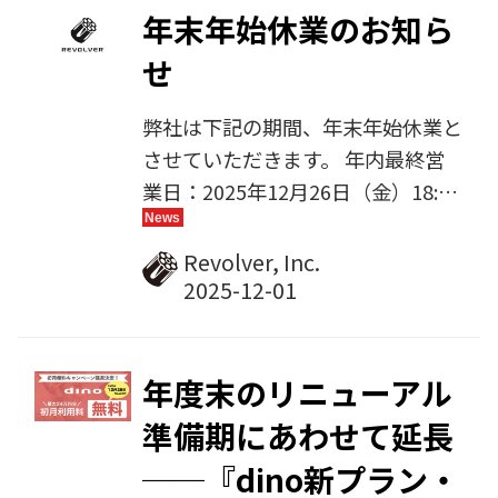
CMS「dino」についても提供価値
年末年始休業のお知ら
の整理を行い、事業としての位置づ
せ
けをあらためて明確にしてまいりま
した。 本年は、その整理を踏ま
弊社は下記の期間、年末年始休業と
え、安定したサービス提供と品質の
させていただきます。 年内最終営
維持・向上に引き続き取り組んでま
業日：2025年12月26日（金）18:00
いります。 今後とも、リボルバーへ
休業期間：2025年12月27日
の変わらぬご指導ご鞭撻を賜ります
（土）〜2026年1月4日（日） 営業
Revolver, Inc.
よう、よろしくお願い申し上げま
再開：2026年1月5日（月）9:00 休
す。
業中のお問い合わせは、営業再開後
に順次対応いたします。
年度末のリニューアル
準備期にあわせて延長
──『dino新プラン・