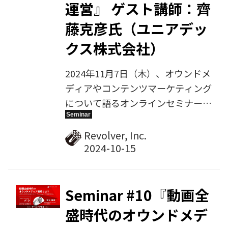
運営』 ゲスト講師：齊
藤克彦氏（ユニアデッ
クス株式会社）
2024年11月7日（木）、オウンドメ
ディアやコンテンツマーケティング
について語るオンラインセミナー、
第12回目を開催します。今回のゲス
ト講師は、ユニアデックス株式会社
Revolver, Inc.
でオウンドメディア「NexTalk」を
運営する齊藤克彦氏。『コンテンツ
力＋居心地で共感を生むオウンドメ
ディア運営』をテーマにお話しいた
Seminar #10『動画全
だきます。
盛時代のオウンドメデ