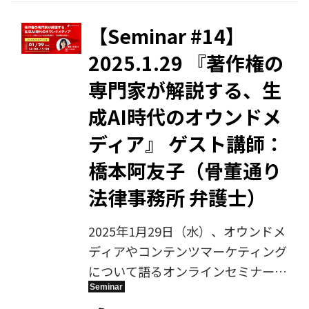
テンツSEOの新常識、検索上位を超
えたメディア運営の本質とは 〜読
【Seminar #14】
者の共感を生むオウンドメディア運
2025.1.29 『著作権の
営とSEO戦略の融合について徹底解
専門家が解説する、生
説〜』をテーマにご講演いただきま
した。その様子を、アーカイブ動画
成AI時代のオウンドメ
として配信します。
ディア』 ゲスト講師：
橋本阿友子（骨董通り
法律事務所 弁護士）
2025年1月29日（水）、オウンドメ
ディアやコンテンツマーケティング
について語るオンラインセミナー、
第14回目を開催します。今回のゲス