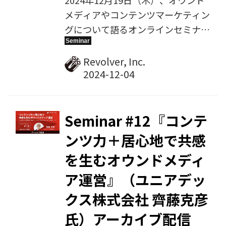
メディアやコンテンツマーケティン
グについて語るオンラインセミナ
ー、第13回目を開催します。今回の
ゲスト講師は、メディアエンジン株
Revolver, Inc.
式会社デジタルコンテンツ事業本部
本部長の中澤成行氏。『コンテンツ
SEOの新常識、検索上位を超えたメ
ディア運営の本質とは』をテーマに
Seminar #12『コンテ
お話しいただきます。
ンツ力＋居心地で共感
を生むオウンドメディ
ア運営』（ユニアデッ
クス株式会社 齊藤克彦
氏）アーカイブ配信