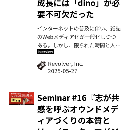
成長には「dino」が必
要不可欠だった
インターネットの普及に伴い、雑誌
のWebメディア化が一般化しつつ
ある。しかし、限られた時間と人員
で紙とWebの業務を両立すること
は難しく、運営コストも気になると
Revolver, Inc.
いう意見も多くあるだろう。リボル
バーが開発・提供するパブリッシン
グプラットフォーム「dino」な
ら、スピーディかつリーズナブルな
Seminar #16『志が共
Webメディア運営が可能だ。ここで
感を呼ぶオウンドメデ
は、『webオートバイ』にてdino
ィアづくりの本質と
を採用している株式会社モーターマ
ガジン社に、これまでの苦労や努