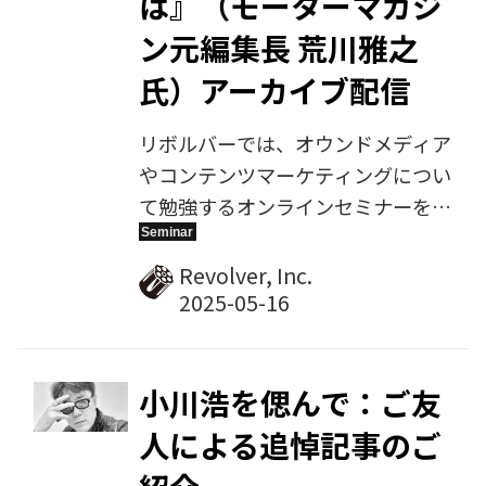
は』（モーターマガジ
力、dinoの魅力について話を聞い
ン元編集長 荒川雅之
た。※本記事は、2020年7月に
氏）アーカイブ配信
dino.networkで公開された記事を
転載したものです。
リボルバーでは、オウンドメディア
やコンテンツマーケティングについ
て勉強するオンラインセミナーを不
定期で開催しています。2025年4月
15日に開催した第16回では、モー
Revolver, Inc.
ターマガジン元編集長の荒川雅之氏
をゲスト講師にお招きし、『志が共
感を呼ぶオウンドメディアづくりの
本質とは 〜自動車メディア70年の
小川浩を偲んで：ご友
歴史に学ぶ、心に響くメディア運営
人による追悼記事のご
のポイント〜』をテーマにご講演い