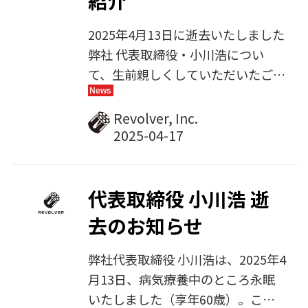
紹介
ただきました。その様子を、アーカ
イブ動画として配信します。
2025年4月13日に逝去いたしました
弊社 代表取締役・小川浩につい
て、生前親しくしていただいたご友
人が、追悼の言葉を綴ってください
ました。 こちらに記事をご紹介さ
Revolver, Inc.
せていただきます。ぜひご一読いた
だけましたら幸いです。 さらば、
ミスターWeb2.0――小川浩さんが遺し
た未来への軌跡 | JBpress (ジェイビ
代表取締役 小川浩 逝
ープレス) 2025年4月13日、「ミス
去のお知らせ
ターWeb2.0」と呼ばれたリボルバ
ー創業者、小川浩さんが永眠されま
弊社代表取締役 小川浩は、2025年4
した。（編集部注：リボルバーはIT
月13日、病気療養中のところ永眠
関連の出版のほか、コンテンツ配信
いたしました（享年60歳）。ここ