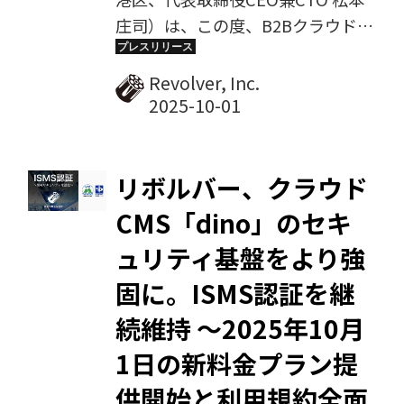
庄司）は、この度、B2Bクラウド
CMS「dino」の新料金プランを本
日2025年10月1日より提供開始しま
Revolver, Inc.
した。dinoは今回のリパッケージ
によって、従来の「コンテンツマー
ケティングを支援するスイート」と
リボルバー、クラウド
いう位置づけを改め、「企業サイト
全般を支えるクラウドCMS」へと再
CMS「dino」のセキ
定義されます。これを機に、新ブラ
ュリティ基盤をより強
ンドキャッチ「B2B CLOUD
CMS（B2BクラウドCMS）」を採用
固に。ISMS認証を継
するとともに、ブランドカラーをバ
続維持 〜2025年10月
ーミリオンレッドに一新。次の10
1日の新料金プラン提
年を見据えたサービス展開を進めて
まいります。
供開始と利用規約全面