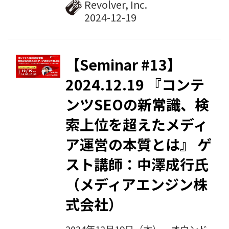
ト講師は、2回目の登壇となる、骨
Revolver, Inc.
董通り法律事務所の橋本阿友子弁護
士。『著作権の専門家が解説する、
生成AI時代のオウンドメディア 〜
コンテンツ制作におけるAI活用提案
【Seminar #13】
と、法的課題の解説〜』をテーマに
2024.12.19 『コンテ
お話しいただきます。
ンツSEOの新常識、検
索上位を超えたメディ
ア運営の本質とは』 ゲ
スト講師：中澤成行氏
（メディアエンジン株
式会社）
2024年12月19日（木）、オウンド