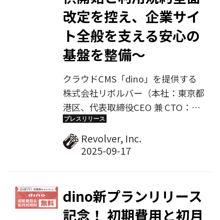
改定を控え、企業サイ
ト全般を支える安心の
基盤を整備〜
クラウドCMS「dino」を提供する
株式会社リボルバー（本社：東京都
港区、代表取締役CEO 兼 CTO：松
本 庄司）は、情報セキュリティマ
ネジメントシステム（ISMS）のサ
Revolver, Inc.
ーベイランス審査に合格し、認証を
継続維持しました。これにより、企
業サイト全般で安心してご利用いた
だけるクラウドサービス基盤をさら
dino新プランリリース
に強固にしています。2025年10月1
記念！ 初期費用と初月