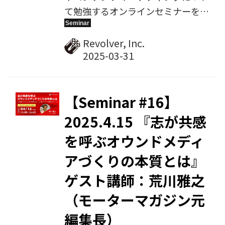
ます。今後とも、...
て勉強するオンラインセミナーを毎
月定期開催しています。2025年2月
27日に開催した第15回では、ファ
Revolver, Inc.
ッションニュース通信社の村重達也
氏をゲスト講師にお招きし、『読者
を惹きつけるWebメディアの作り
方 〜少数精鋭で結果を出すための
【Seminar #16】
実践的ノウハウ〜』をテーマにご講
2025.4.15 『志が共感
演いただきました。その様子を、ア
を呼ぶオウンドメディ
ーカイブ動画として配信します。
アづくりの本質とは』
ゲスト講師：荒川雅之
（モーターマガジン元
編集長）