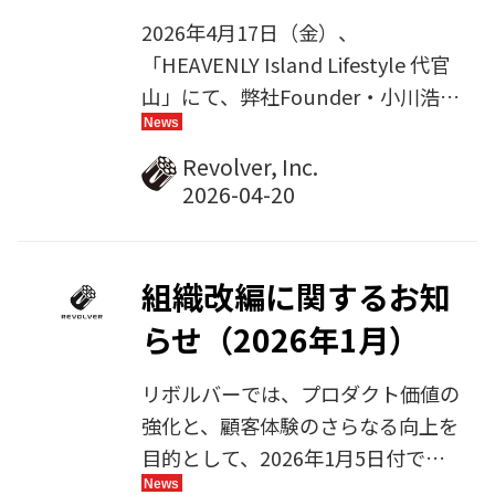
2026年4月17日（金）、
「HEAVENLY Island Lifestyle 代官
山」にて、弊社Founder・小川浩を
偲ぶ会を執りおこないました。 小
川は、いわゆる“Web2.0”の概念を
Revolver, Inc.
いち早く国内に紹介し、それを一大
バズワードとして広く浸透させた起
業家であり、同時代を象徴する存在
として広く知られています。 昨年4
組織改編に関するお知
月に急逝した故人の一周忌という節
らせ（2026年1月）
目にあたり、生前お世話になった皆
さまとともにその足跡を振り返るべ
リボルバーでは、プロダクト価値の
く、本会を企画いたしました。 現
強化と、顧客体験のさらなる向上を
在のリボルバーを支える社員や株主
目的として、2026年1月5日付で組
の皆様をはじめ、起業家時代を共に
織改編を実施いたしました。 本改