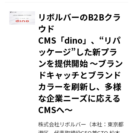
ペーン」を 2025年12月26日（金）
まで延長いたします。年度末リニュ
リボルバーのB2Bクラ
ーアルに向けた検討が本格化するこ
ウド
の時期は、CMSの選定が活発になる
CMS「dino」、“リパ
タイミングです。本キャンペーンを
通じて、企業の円滑な導入を後押し
ッケージ”した新プラ
します。
ンを提供開始 〜ブラン
ドキャッチとブランド
カラーを刷新し、多様
な企業ニーズに応える
CMSへ〜
株式会社リボルバー（本社：東京都
港区、代表取締役CEO兼CTO 松本