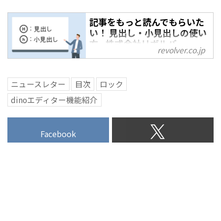
記事をもっと読んでもらいた
い！ 見出し・小見出しの使い
方 - 株式会社リボルバー
revolver.co.jp
（Revolver,Inc.）
読者に記事を読んでもらうために
ニュースレター
目次
ロック
は、読みやすさが重要です。見出
しと小見出しを効果的に使用する
dinoエディター機能紹介
ことで、記事の読みやすさが向上
します。ニュースレターコラム第
Facebook
1回では、dino上で「見出し」・
「小見出し」を入力する方法と、
入力するうえで意識したいことを
ご紹介します。