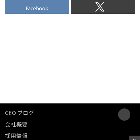
ーテク企業です。コンテンツマー
Facebook
ケティングのハブとなる自社メデ
ィア（オウンドメディア）を構築
するためのクラウドCMSやコンテ
ンツ配信ネットワーク、ネイティ
ブアドサーバーなどを一貫して提
供する自社開発のコンテンツマー
ケティングスイート「dino」を開
発・提供しています。
CEO ブログ
会社概要
採用情報