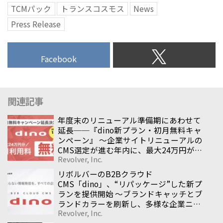
TCMパック
トランスコスモス
News
Press Release
Facebook
関連記事
年度末のリニューアル準備期にあわせて
延長──『dino新プラン・初月無料キャ
ンペーン』 〜企業サイトリニューアルの
CMS選定が進む年内に、最大24万円が無
Revolver, Inc.
料になる導入支援施策〜
リボルバーのB2Bクラウド
CMS「dino」、“リパッケージ”した新プ
ランを提供開始 〜ブランドキャッチとブ
ランドカラーを刷新し、多様な企業ニー
Revolver, Inc.
ズに応えるCMSへ〜