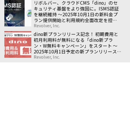
リボルバー、クラウドCMS「dino」のセ
キュリティ基盤をより強固に。ISMS認証
を継続維持 〜2025年10月1日の新料金プ
ラン提供開始と利用規約全面改定を控
Revolver, Inc.
え、企業サイト全般を支える安心の基盤
を整備〜
dino新プランリリース記念！ 初期費用と
初月利用料が無料になる「dino新プラ
ン・W無料キャンペーン」をスタート 〜
2025年10月1日予定の新プランリリース
Revolver, Inc.
を記念し、期間限定の特別キャンペーン
を実施〜