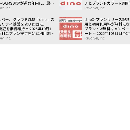
ルのCMS選定が進む年内に、最大
チとブランドカラーを刷新
万円が無料になる導入支援施策〜
企業ニーズに応えるCMS
er, Inc.
Revolver, Inc.
バー、クラウドCMS「dino」の
dino新プランリリース記念
ュリティ基盤をより強固に。
用と初月利用料が無料になる
S認証を継続維持 〜2025年10月1
プラン・W無料キャンペー
新料金プラン提供開始と利用規約
ート 〜2025年10月1日
改定を控え、企業サイト全般を支
リリースを記念し、期間限
er, Inc.
Revolver, Inc.
安心の基盤を整備〜
ャンペーンを実施〜