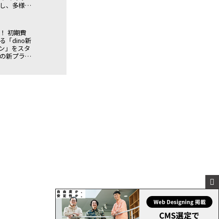
し、多様な
へ〜
！ 初期費
「dino新
ン」をスタ
予定の新プラン
定の特別キ