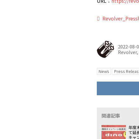
URL：
https://revo
Revolver_Press
2022-08-
Revolver, 
News
Press Releas
関連記事
年度
て延
キャ