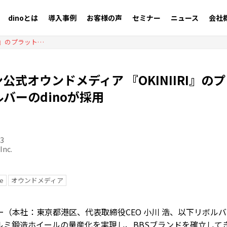
dinoとは
導入事例
お客様の声
セミナー
ニュース
会社
BBSジャパン公式オウンドメディア 『OKINIIRI』のプラットフォームにリボルバーのdinoが採用
ン公式オウンドメディア 『OKINIIRI』の
バーのdinoが採用
03
Inc.
e
オウンドメディア
ー（本社：東京都港区、代表取締役CEO 小川 浩、以下リボル
ルミ鍛造ホイールの量産化を実現し、BBSブランドを確立してき