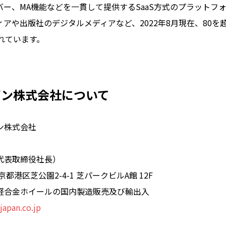
バー、MA機能などを一貫して提供するSaaS方式のプラットフ
アや出版社のデジタルメディアなど、2022年8月現在、80を
されています。
パン株式会社について
ン株式会社
代表取締役社長）
都港区芝公園2-4-1 芝パークビルA館 12F
軽合金ホイールの国内製造販売及び輸出入
japan.co.jp