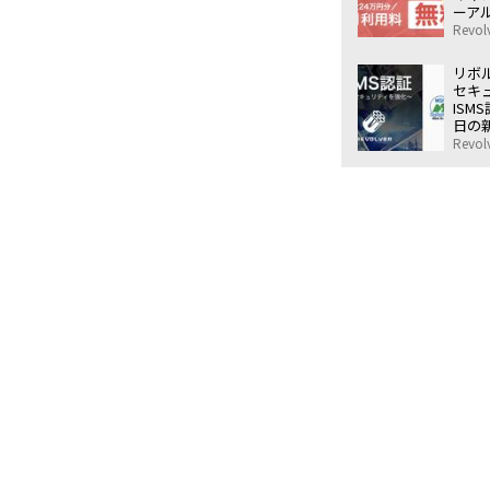
ーア
24
Revolv
リボル
セキ
ISM
日の
全面
Revolv
える