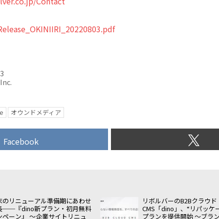
lver.co.jp/Contact
Release_OKINIIRI_20220803.pdf
03
Inc.
e
オウンドメディア
Facebook
末のリニューアル準備期にあわせ
リボルバーのB2Bクラウド
長──『dino新プラン・初月無料
CMS「dino」、“リパッ
ンペーン』 〜企業サイトリニュ
プランを提供開始 〜ブラ