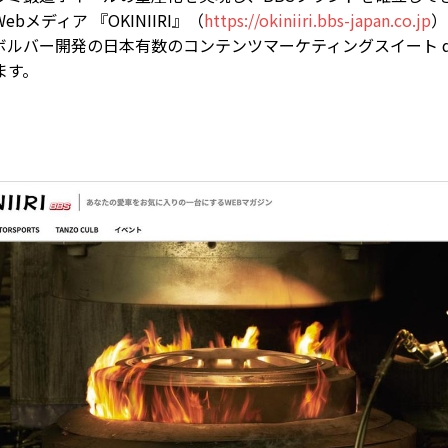
bメディア 『OKINIIRI』（
https://okiniiri.bbs-japan.co.jp
）
ルバー開発の日本有数のコンテンツマーケティングスイート di
ます。