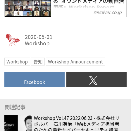
る”オウンドメディアの動画活
用術』Workshop Report
revolver.co.jp
Vol.34 2020.5.21 - 株式会社
リボルバー（Revolver,Inc.）
コンテンツマーケティングやWeb
2020-05-01
メディアをテーマに定期開催して
Workshop
いる小規模勉強会
「Workshop@THE FACTORY」。
2020年5月21日に開催された第34
Workshop
告知
Workshop Announcement
回のレポートをお届けします。講
師としてお越しいただいたのは、
Facebook
株式会社CRI・ミドルウェア イン
ターネット事業部長 幅 朝徳氏。
テーマは『5Gで大注目！ “売れて
関連記事
る”オウンドメディアの動画活用
術』です。今回は、オンラインに
Workshop Vol.47 2022.06.23 - 株式会社リ
ボルバー 石川英治「Webメディア担当者
て開催しました。
のための最新サイバーセキュリティ講座