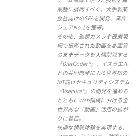
業種に展開すべく、大手製薬
会社向けのSFAを開発、業界
シェアNo.1を獲得。
その後、監視カメラや医療現
場で撮影された動画を高画質
のままデータを大幅削減する
『DietCoder®』、イスラエル
との共同開発による世界初の
IoT向けセキュリティシステム
『Vsecure®』の開発を進める
とともにWeb領域における全
世界的な「動画」活用の拡が
りに着目。
快適な視聴体験を実現する、