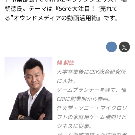
朝徳氏。テーマは『5Gで大注目！ “売れて
る”オウンドメディアの動画活用術』です。
幅 朝徳
大学卒業後にCSK総合研究所
に入社。
ゲームプランナーを経て、現
CRIに創業期から参画。
任天堂・ソニー・マイクロソ
フトの家庭用ゲーム機向けビ
ジネスに従事。
ゲーム領域で培った技術を異