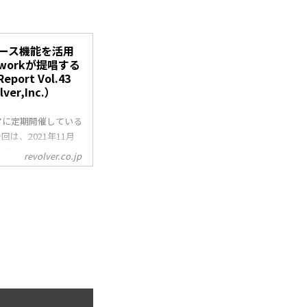
ース機能を活用
workが提唱する
ort Vol.43
er,Inc.）
マに定期開催している
今回は、2021年11月
。講師としてお越し
revolver.co.jp
瀧澤 優作氏。テーマは
た最新マネタイズ戦略
ティング【続編】〜」