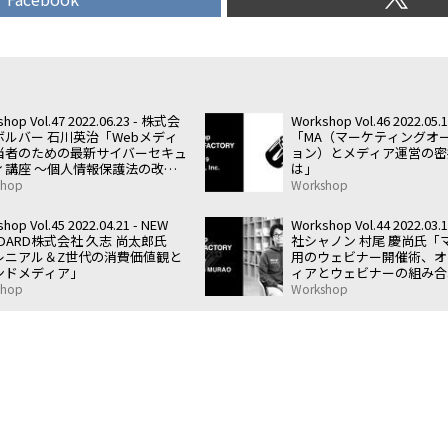
hop Vol.47 2022.06.23 - 株式会
Workshop Vol.46 2022.05.1
ボルバー 石川英治「Webメディ
「MA（マーケティングオ
当者のための最新サイバーセキュ
ョン）とメディア運営の密
ィ講座 〜個人情報保護法の改正
は」
さえておくべき3つのポイン
shop
Workshop
」
hop Vol.45 2022.04.21 - NEW
Workshop Vol.44 2022.03
NDARD株式会社 久志 尚太郎氏
社シャノン 村尾 慶尚氏「
レニアル＆Z世代の消費価値観と
用のウェビナー開催術、オ
ンドメディア」
ィアとウェビナーの組み合
は」
shop
Workshop