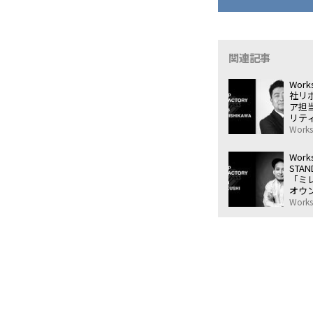
関連記事
Works
社リ
ア担
リテ
で押
Work
ト〜
Works
STA
「ミ
オウ
Work