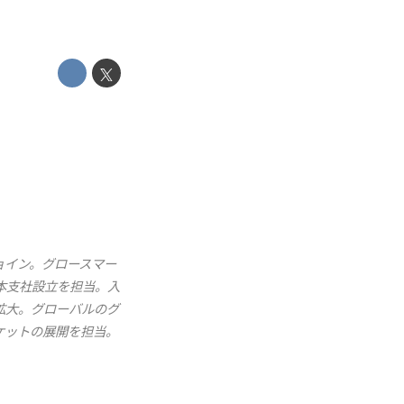
にジョイン。グロースマー
本支社設立を担当。入
で拡大。グローバルのグ
ケットの展開を担当。