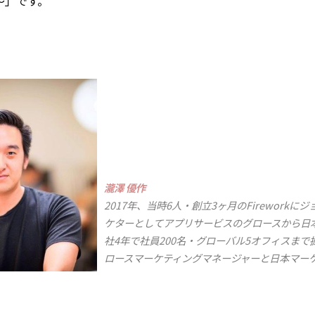
〜」です。
瀧澤 優作
2017年、当時6人・創立3ヶ月のFirework
ケターとしてアプリサービスのグロースから日
社4年で社員200名・グローバル5オフィスま
ロースマーケティングマネージャーと日本マー