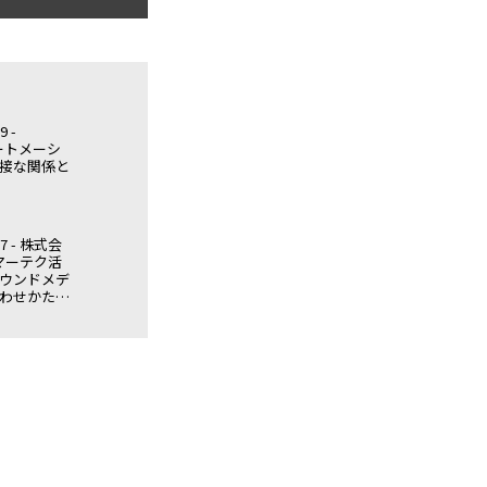
9 -
ートメーシ
接な関係と
.17 - 株式会
マーテク活
ウンドメデ
わせかたと