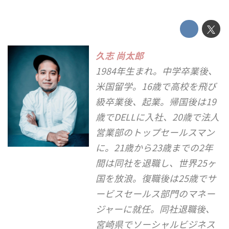
久志 尚太郎
1984年生まれ。中学卒業後、
米国留学。16歳で高校を飛び
級卒業後、起業。帰国後は19
歳でDELLに入社、20歳で法人
営業部のトップセールスマン
に。21歳から23歳までの2年
間は同社を退職し、世界25ヶ
国を放浪。復職後は25歳でサ
ービスセールス部門のマネー
ジャーに就任。同社退職後、
宮崎県でソーシャルビジネス