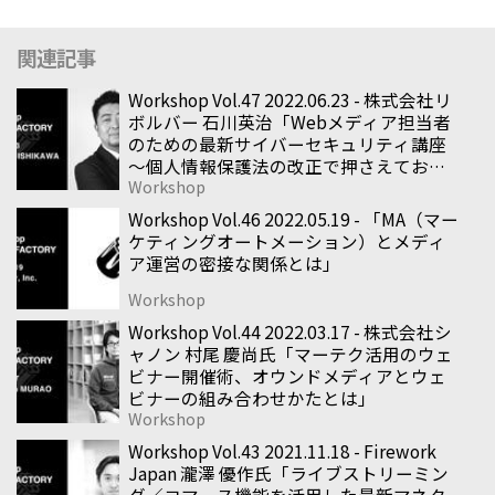
関連記事
Workshop Vol.47 2022.06.23 - 株式会社リ
ボルバー 石川英治「Webメディア担当者
のための最新サイバーセキュリティ講座
〜個人情報保護法の改正で押さえておく
Workshop
べき3つのポイント〜」
Workshop Vol.46 2022.05.19 - 「MA（マー
ケティングオートメーション）とメディ
ア運営の密接な関係とは」
Workshop
Workshop Vol.44 2022.03.17 - 株式会社シ
ャノン 村尾 慶尚氏「マーテク活用のウェ
ビナー開催術、オウンドメディアとウェ
ビナーの組み合わせかたとは」
Workshop
Workshop Vol.43 2021.11.18 - Firework
Japan 瀧澤 優作氏「ライブストリーミン