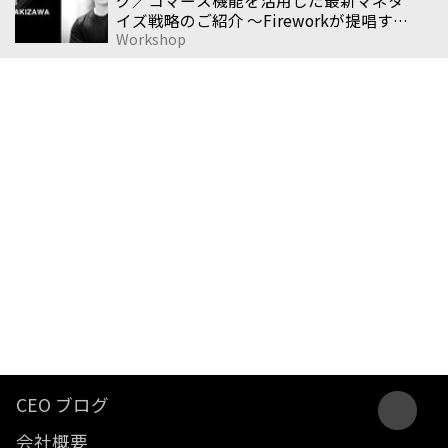
グ／コマース機能を活用した最新マネタ
イズ戦略のご紹介 〜Fireworkが提唱する
Workshop
縦型動画マーケティング【続編】〜」
CEO ブログ
会社概要