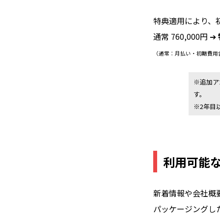
特典適用により、
通常 760,000円 ➔
（通常：月払い・初期費用
※追加ア
す。
※2年目
利用可能
新着情報や会社概
パッケージングし