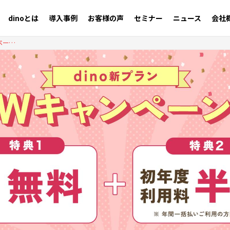
dinoとは
導入事例
お客様の声
セミナー
ニュース
会社
【dinoをご利用のお客様限定】dino新プラン半額キャンペーン 〜使い慣れたdinoで、もう一つの情報発信拠点を〜