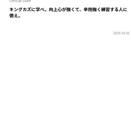
Official Staff
キングカズに学べ。向上心が強くて、辛抱強く練習する人に
倣え。