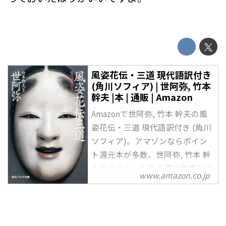
風姿花伝・三道 現代語訳付き
(角川ソフィア) | 世阿弥, 竹本
幹夫 |本 | 通販 | Amazon
Amazonで世阿弥, 竹本 幹夫の風
姿花伝・三道 現代語訳付き (角川
ソフィア)。アマゾンならポイン
ト還元本が多数。世阿弥, 竹本 幹
夫作品ほか、お急ぎ便対象商品は
www.amazon.co.jp
当日お届けも可能。また風姿花
伝・三道 現代語訳付き (角川ソフ
ィア)もアマゾン配送商品なら通
常配送無料。