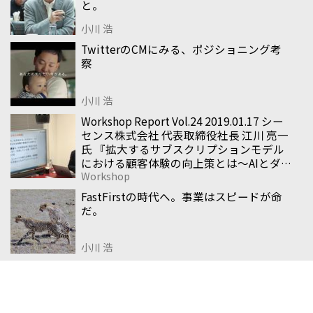
と。
小川 浩
TwitterのCMにみる、ポジショニング考
察
小川 浩
Workshop Report Vol.24 2019.01.17 シー
センス株式会社 代表取締役社長 江川 亮一
氏 『拡大するサブスクリプションモデル
における顧客体験の向上策とは〜AIとダイ
Workshop
ナミックペイウォールが生み出す新たな
デジタル施策について〜』
FastFirstの時代へ。事業はスピードが命
だ。
小川 浩