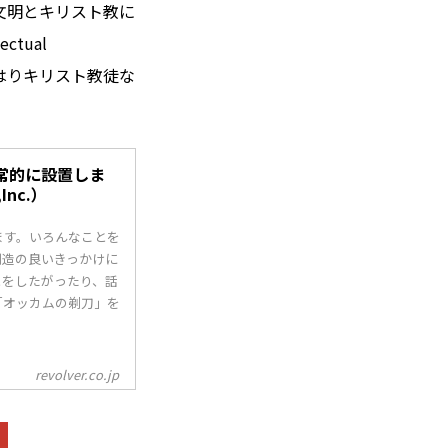
文明とキリスト教に
tual
やはりキリスト教徒な
常的に設置しま
Inc.）
ます。いろんなことを
創造の良いきっかけに
とをしたがったり、話
「オッカムの剃刀」を
revolver.co.jp