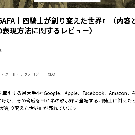
our GAFA｜四騎士が創り変えた世界』（内
の表現方法に関するレビュー）
06
ーテク
IT・テクノロジー
CEO
引する最大手4社Google、Apple、Facebook、Amazon
と呼び、その脅威をヨハネの黙示録に登場する四騎士に例えたビ
四騎士が創り変えた世界』が売れています。