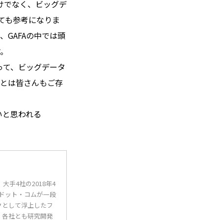
けでなく、ビッグデ
ても参考になりま
、GAFAの中では頭
す。
よって、ビッグデータ
ことは皆さんもご存
低いと思われる
大手4社の2018年4
ドット・コムが一段
クとして浮上したフ
。各社とも研究開発