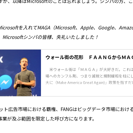
ですが、以降はMicrosoftのことは忘れましょう。シンパの方、
rosoftを入れてMAGA（Microsoft、Apple、Google、A
Microsoftシンパの皆様、失礼いたしました！
ウォール街の花形 ＦＡＡＮＧからＭＡ
米ウォール街は「ＭＡＧＡ」が大好きだ。これ
場へのカンフル剤、つまり減税と規制緩和を柱に
大に（Make America Great Again)」政策を指
ネット広告市場における覇権、FANGはビッグデータ市場におけ
事業が及ぶ範囲を限定した呼び方になります。