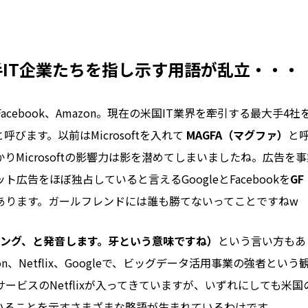
IT企業たちを指し示す用語が乱立・・・
e、Facebook、Amazon。現在の米国IT業界を牽引する最大手4
と呼びます。以前はMicrosoftを入れて
MAGFA（マグファ）
と
りMicrosoftの影響力は影を潜めてしまいましたね。広告を
ト広告をほぼ独占していると言えるGoogleとFacebookを
G
あります。ガールフレンドには誰も勝てないってことですねw
ファング、と発音します。牙という意味ですね）
という言い方もあ
mazon、Netflix、Googleで、ビッグデータ活用事業の強者と
ービスのNetflixが入ってきていますが、いずれにしても米国
いることを示すさまざまな略語が生まれているわけです。