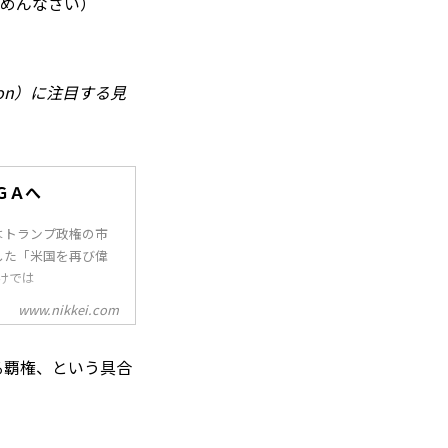
ごめんなさい）
mazon）に注目する見
ＧＡへ
はトランプ政権の市
した「米国を再び偉
すだけでは
www.nikkei.com
る覇権、という具合