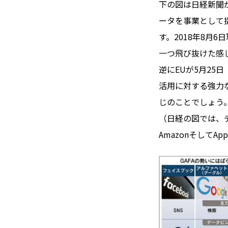
下の図は日経新聞
ータを事業として
す。2018年8月
一つ飛び抜けた感じ
逆にEUが5月25
活用に対する強力な
じのことでしょう
（日経の図では、デ
AmazonそしてA