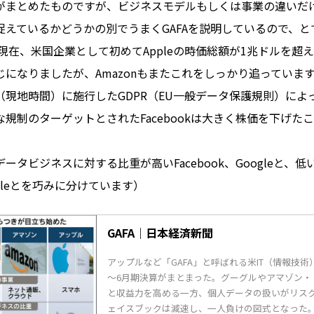
がまとめたものですが、ビジネスモデルもしくは事業の違いだ
捉えているかどうかの別でうまくGAFAを説明しているので、と
6日現在、米国企業として初めてAppleの時価総額が1兆ドルを超え
になりましたが、Amazonもまたこれをしっかり追っていま
日（現地時間）に施行したGDPR（EU一般データ保護規則）に
規制のターゲットとされたFacebookは大きく株価を下げた
。
ータビジネスに対する比重が高いFacebook、Googleと、
ppleとを巧みに分けています）
GAFA｜日本経済新聞
アップルなど「GAFA」と呼ばれる米IT（情報技術）
～6月期決算がまとまった。グーグルやアマゾン・
と収益力を高める一方、個人データの扱いがリス
ェイスブックは減速し、一人負けの図式となった