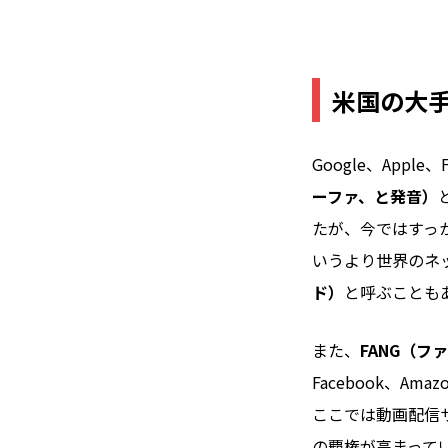
米国の大手
Google、Appl
ーファ、と発音）
たが、今ではすっか
いうより世界のネッ
ド）
と呼ぶことも
また、
FANG（
Facebook、A
ここでは動画配信サ
の覇権が高まって