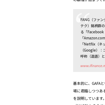
FANG（ファ
テク）銘柄群の
る「Faceb
「Amazon
「Netfli
（Google
呼称（造語）と
www.ifinance.n
基本的に、GAFA
場に君臨しつつあ
を説明しています