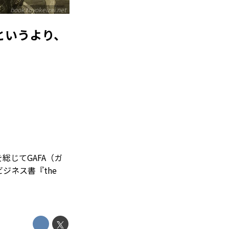
book.toyokeizai.net
容というより、
。を総じてGAFA（ガ
ジネス書『the