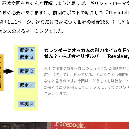
、西欧文明をちゃんと理解しようと思えば、ギリシア・ローマ
く必要があります）、前回のポストで紹介した『The Intellec
l』（邦題『1日1ページ、読むだけで身につく世界の教養365』）も
センスのあるネーミングでした。
カレンダーにオッカムの剃刀タイムを日
せん？ - 株式会社リボルバー（Revolver,
人間は知性や教養を身につけるべきだと僕は思い
広く（浅くても）知っている、ということは知的
なると思うのです。今回は、どうしても無駄なこ
が長くて周りを困らせてしまう人にうってつけの
ご紹介します。