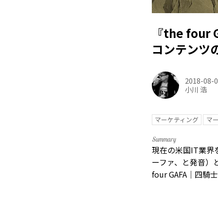
『the f
コンテンツ
2018-08-
小川 浩
マーケティング
マ
現在の米国IT業界を牽
ーファ、と発音）
four GAFA｜