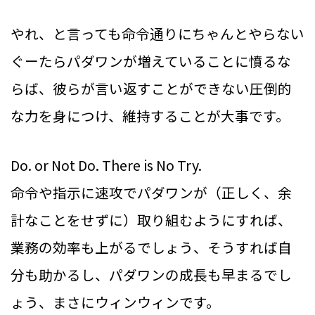
いますよ。 - 株式会社リボル
バー（Revolver,Inc.）
やれ、と言っても命令通りにちゃんとやらない
仕事には手順があります。その手
ぐーたらパダワンが増えていることに憤るな
順を無視して動かれると指示を出
らば、彼らが言い返すことができない圧倒的
す方としては非常に困ります。音
楽にも楽譜があって、その通りに
な力を身につけ、維持することが大事です。
弾かなければ曲になりません。指
揮者の意向と違う演奏をされたら
Do. or Not Do. There is No Try.
オーケストラは崩壊です。今回は
仕事におけるプロトコルを遵守す
命令や指示に速攻でパダワンが（正しく、余
る大切さについて触れます。
計なことをせずに）取り組むようにすれば、
業務の効率も上がるでしょう、そうすれば自
分も助かるし、パダワンの成長も早まるでし
ょう、まさにウィンウィンです。