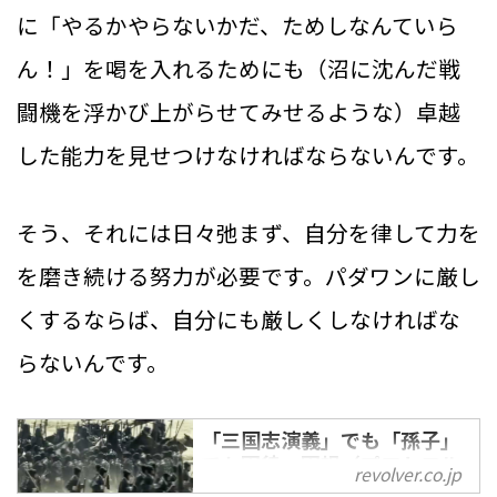
に「やるかやらないかだ、ためしなんていら
ん！」を喝を入れるためにも（沼に沈んだ戦
闘機を浮かび上がらせてみせるような）卓越
した能力を見せつけなければならないんです。
そう、それには日々弛まず、自分を律して力を
を磨き続ける努力が必要です。パダワンに厳し
くするならば、自分にも厳しくしなければな
らないんです。
「三国志演義」でも「孫子」
でも軍律・軍規（プロトコル
revolver.co.jp
orスキーム）を最重要視して