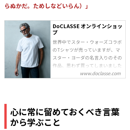
らぬかだ。ためしなどいらん）」
DoCLASSE オンラインショッ
プ
世界中でスター・ウォーズコラボ
のTシャツが売っていますが、マ
スター・ヨーダの名言入りのその
作品、思わず買ってしまいました
www.doclasse.com
心に常に留めておくべき言葉
から学ぶこと