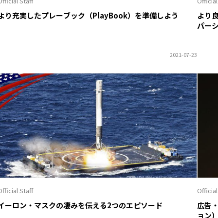
fficial Staff
Official
より充実したプレーブック（PlayBook）を準備しよう
より
パー
fficial Staff
Official
イーロン・マスクの凄みを伝える2つのエピソード
広告
ョン