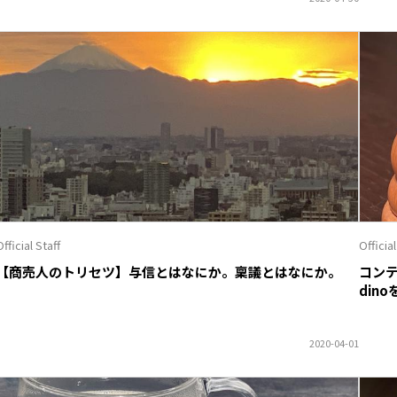
fficial Staff
Official
【商売人のトリセツ】与信とはなにか。稟議とはなにか。
コン
din