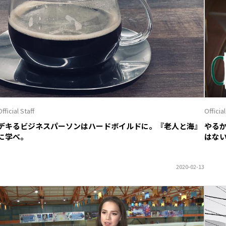
fficial Staff
Official
デキるビジネスパーソンはハードボイルドに。『老人と海』
やる
に学べ。
はな