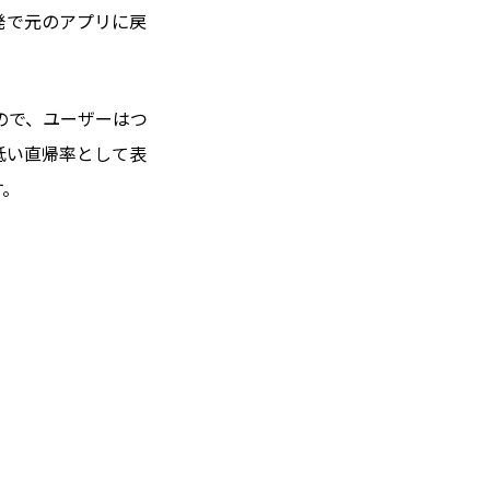
発で元のアプリに戻
ので、ユーザーはつ
低い直帰率として表
す。