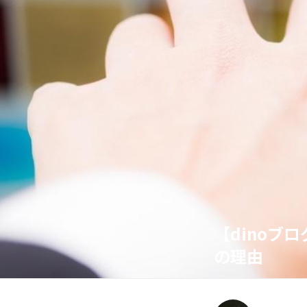
【dinoブ
の理由