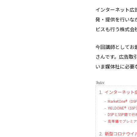
インターネット広告取
発・提供を行いな
ビスも行う株式会
今回講師としてお
さんです。広告取
いま媒体社に必要
インターネット
MarketOne®（
YIELDONE®（S
DSPとSSP間で
高単価でプレミア
新型コロナウイ