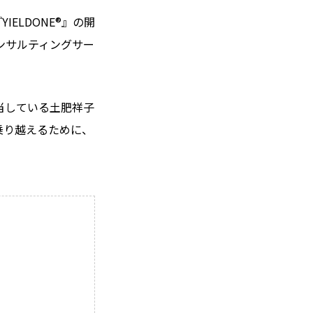
IELDONE®』の開
ンサルティングサー
当している土肥祥子
乗り越えるために、