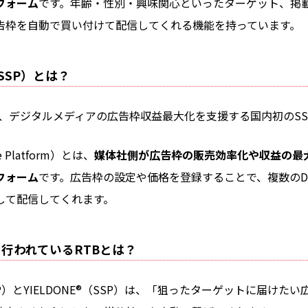
フォーム
です。年齢・性別・興味関心といったターゲット、掲
告枠を自動で買い付けて配信してくれる機能を持っています。
（SSP）とは？
®』は、デジタルメディアの広告枠収益最大化を支援する国内初のSS
de Platform）とは、
媒体社側が広告枠の販売効率化や収益の最
フォーム
です。広告枠の設定や価格を登録することで、複数のD
して配信してくれます。
間で行われているRTBとは？
（DSP）とYIELDONE®（SSP）は、「狙ったターゲットに届け