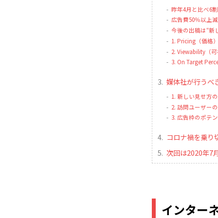
昨年4月と比べ6
広告費50％以上
今後の出稿は“新
1. Pricing（価格
2. Viewability
3. On Target
媒体社が行うべ
1. 新しい見せ方
2. 訪問ユーザー
3. 広告枠のポテ
コロナ禍を乗り
次回は2020年
インター