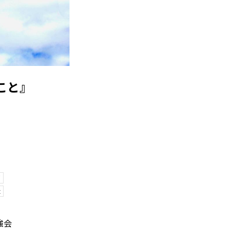
こと』
グ
t
強会