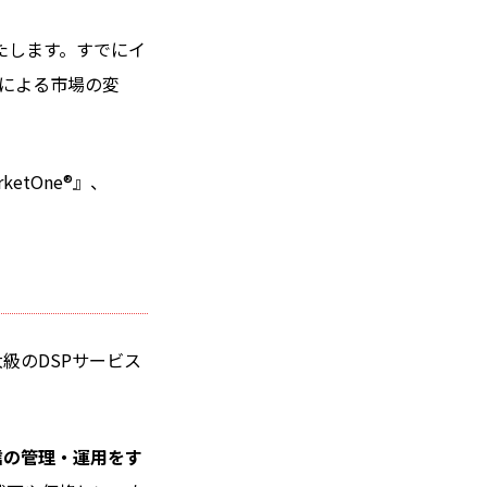
たします。すでにイ
響による市場の変
tOne®』、
大級のDSPサービス
信の管理・運用をす