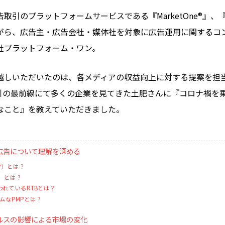
引のプラットフォームサービスである『MarketOne®』、『Y
がら、広告主・広告会社・媒体社を対象に広告運用に関するコ
社プラットフォーム・ワン。
越しいただいたのは、各メディアの収益向上に対する提案を担
引の最前線にて多くの企業を見てきた土肥さんに『コロナ禍を
なこと』を教えていただきました。
広告について理解を深める
DSP）とは？
SP）とは？
行われているRTBとは？
ムなPMPとは？
ルスの影響による市場の変化