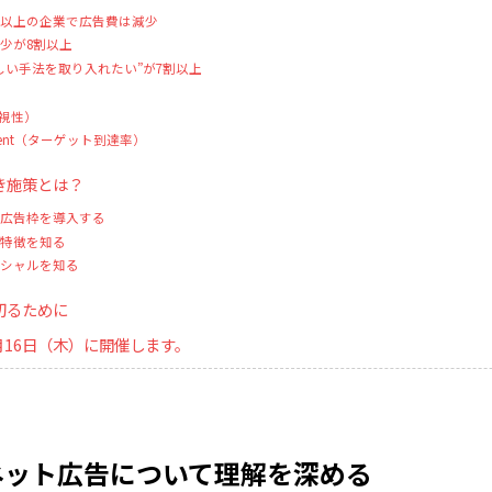
割以上の企業で広告費は減少
減少が8割以上
しい手法を取り入れたい”が7割以上
）
（可視性）
 Percent（ターゲット到達率）
き施策とは？
の広告枠を導入する
の特徴を知る
ンシャルを知る
切るために
7月16日（木）に開催します。
ネット広告について理解を深める