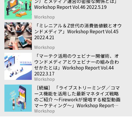
ン）とメディア運営の密接な関係とは」
Workshop Report Vol.46 2022.5.19
Workshop
「ミレニアル＆Z世代の消費価値観とオウ
ンドメディア」Workshop Report Vol.45
2022.4.21
Workshop
「マーテク活用のウェビナー開催術、オ
ウンドメディアとウェビナーの組み合わ
せかたとは」Workshop Report Vol.44
2022.3.17
Workshop
［続編］ 「ライブストリーミング／コマ
ース機能を活用した最新マネタイズ戦略
のご紹介 〜Fireworkが提唱する縦型動画
マーケティング〜」Workshop Report
Workshop
Vol.43 2021.11.18