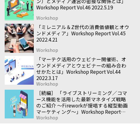
ン）とメディア運営の密接な関係とは」
Workshop Report Vol.46 2022.5.19
Workshop
「ミレニアル＆Z世代の消費価値観とオウ
ンドメディア」Workshop Report Vol.45
2022.4.21
Workshop
「マーテク活用のウェビナー開催術、オ
ウンドメディアとウェビナーの組み合わ
せかたとは」Workshop Report Vol.44
2022.3.17
Workshop
［続編］ 「ライブストリーミング／コマ
ース機能を活用した最新マネタイズ戦略
のご紹介 〜Fireworkが提唱する縦型動画
マーケティング〜」Workshop Report
Workshop
Vol.43 2021.11.18