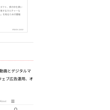
ロダクト、世の中を良い
拡張するカルチャーな
ル」を知るための情報
moov.ooo
。動画とデジタルマ
ウェブ広告運用、オ