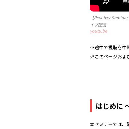
【Revolver Se
イブ配信
youtu.be
※途中で視聴を中
※このページおよび
はじめに 
本セミナーでは、動