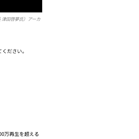
集長 津田啓夢氏）アーカ
てください。
00万再生を超える