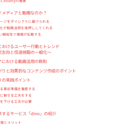
bouncyの概要
ドメディアと動画なのか？
ージをダイレクトに届けられる
化が動画活用を後押ししてくれる
高い親和性で情報が拡散する
におけるユーザー行動とトレンド
尺志向と倍速視聴の一般化〜
アにおける動画活用の鉄則
がりと効果的なコンテンツ作成のポイント
りの実践ポイント
る事前準備を徹底する
に魅せる工夫をする
を下げる工夫が必要
するサービス「dino」の紹介
特徴とメリット