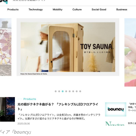
ア「bouncy」