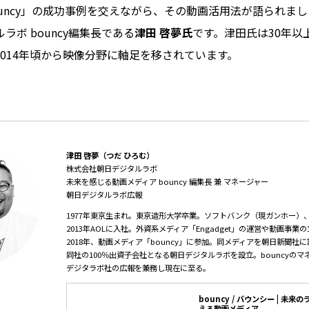
uncy」の成功事例を交えながら、その動画活用法が語られま
ラボ bouncy編集長である
津田 啓夢氏
です。津田氏は30年以
014年頃から映像分野に軸足を移されています。
津田 啓夢（つだ ひろむ）
株式会社朝日デジタルラボ
未来を感じる動画メディア bouncy 編集長 兼 マネージャー
朝日デジタルラボ広報
1977年東京生まれ。東京造形大学卒業。ソフトバンク（現ガンホー）
2013年AOLに入社。外資系メディア「Engadget」の運営や動画事
2018年、動画メディア「bouncy」に参加。同メディアを朝日新聞社に譲
同社の100％出資子会社となる朝日デジタルラボを設立。bouncyの
デジタラボ社の広報を兼務し現在に至る。
bouncy / バウンシー | 未
える動画メディア