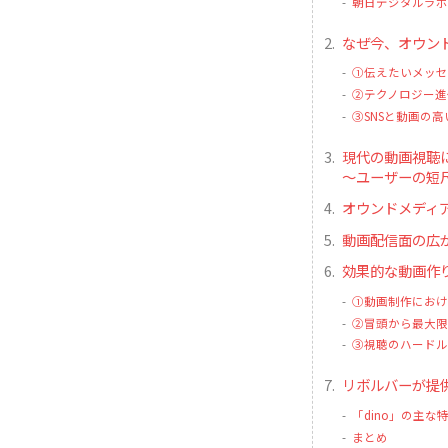
朝日デジタルラボと
なぜ今、オウン
①伝えたいメッセ
②テクノロジー進
③SNSと動画の
現代の動画視聴
〜ユーザーの短
オウンドメディ
動画配信面の広
効果的な動画作
①動画制作におけ
②冒頭から最大限
③視聴のハードル
リボルバーが提供
「dino」の主な
まとめ