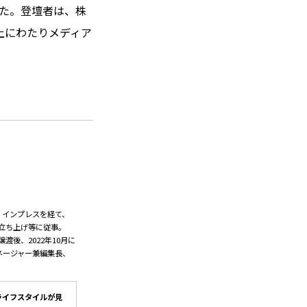
した。登壇者は、株
上にわたりメディア
、インプレスを経て、
業の立ち上げ等に従事。
渡後、2022年10月に
マネージャー兼編集長、
来のライフスタイルが見