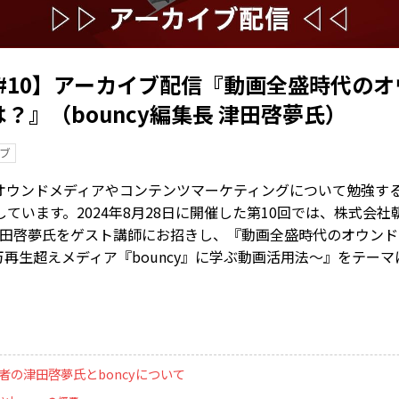
ar #10】アーカイブ配信『動画全盛時代の
？』（bouncy編集長 津田啓夢氏）
ブ
オウンドメディアやコンテンツマーケティングについて勉強す
ています。2024年8月28日に開催した第10回では、株式会
の津田啓夢氏をゲスト講師にお招きし、『動画全盛時代のオウン
00万再生超えメディア『bouncy』に学ぶ動画活用法〜』をテー
演者の津田啓夢氏とboncyについて