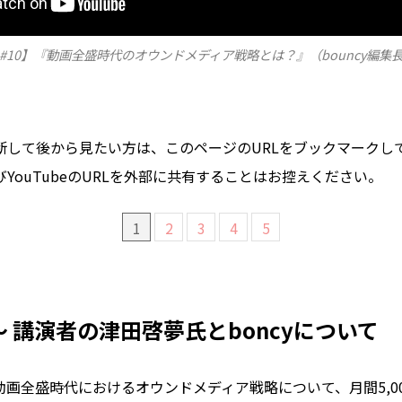
minar #10】『動画全盛時代のオウンドメディア戦略とは？』（bouncy編
断して後から見たい方は、このページのURLをブックマークし
YouTubeのURLを外部に共有することはお控えください。
1
2
3
4
5
〜 講演者の津田啓夢氏とboncyについて
画全盛時代におけるオウンドメディア戦略について、月間5,0