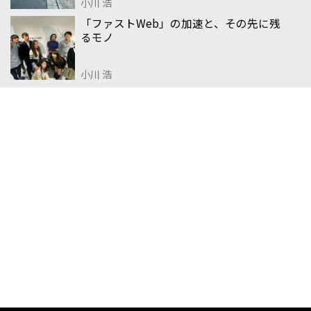
小川 浩
「ファストWeb」の加速と、その先に残
るモノ
小川 浩