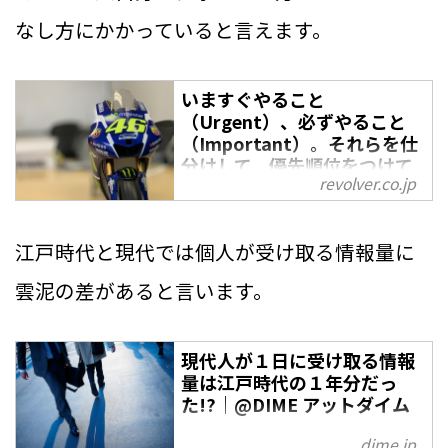
なし方にかかっていると言えます。
いますぐやること
（Urgent）、必ずやること
（Important）。それらを仕
分けして、優先順位をつけて
revolver.co.jp
仕事をしよう。 - 株式会社リ
ボルバー（Revolver,Inc.）
起業家とは上手な優先順位の付け
江戸時代と現代では個人が受け取る情報量に
方と、自分の可処分時間を将来の
雲泥の差があると言います。
成功のために捧げることを厭わな
い人のことですが、長時間労働は
おいて、優先順位を考えて効率的
現代人が１日に受け取る情報
に仕事をするのは、すべてのビジ
量は江戸時代の１年分だっ
た!?｜@DIME アットダイム
ネスパーソンに求められるスキ
ル、資質だと思います。今回はそ
平日に溜まった疲労を休日でリフ
dime.jp