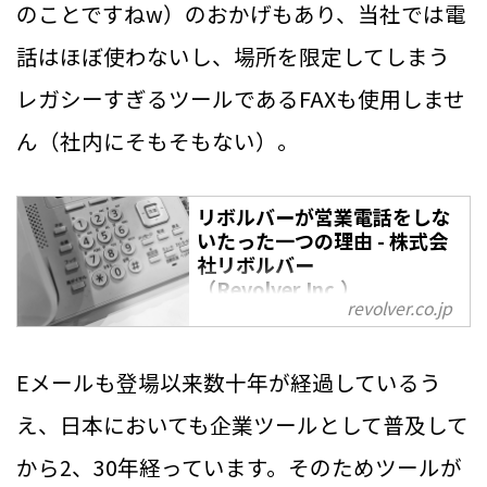
のことですねw）のおかげもあり、当社では電
話はほぼ使わないし、場所を限定してしまう
レガシーすぎるツールであるFAXも使用しませ
ん（社内にそもそもない）。
リボルバーが営業電話をしな
いたった一つの理由 - 株式会
社リボルバー
（Revolver,Inc.）
revolver.co.jp
株式会社リボルバーでは営業電話
は禁止です。それどころか、社員
Eメールも登場以来数十年が経過しているう
にはよほどの緊急時をのぞいて極
力電話=通話をするな、と厳命し
え、日本においても企業ツールとして普及して
ているのです。 その理由をご説明
から2、30年経っています。そのためツールが
いたします。