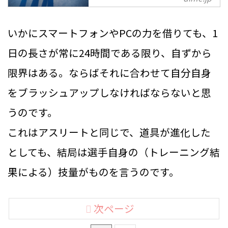
ういう話をします。
レッシュ。そんなサイクルをスム
ーズにこなしているビジネスパー
いかにスマートフォンやPCの力を借りても、1
ソンはどれぐらいいるのだろう
か？健康情報を発信する『ウーマ
日の長さが常に24時間である限り、自ずから
ンウェルネス研究会 supported
限界はある。ならばそれに合わせて自分自身
by Kao』は、疲労に関...
をブラッシュアップしなければならないと思
うのです。
これはアスリートと同じで、道具が進化した
としても、結局は選手自身の（トレーニング結
果による）技量がものを言うのです。
次ページ